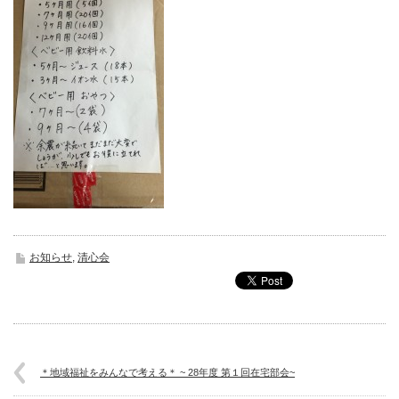
お知らせ
,
清心会
＊地域福祉をみんなで考える＊ ~ 28年度 第１回在宅部会~